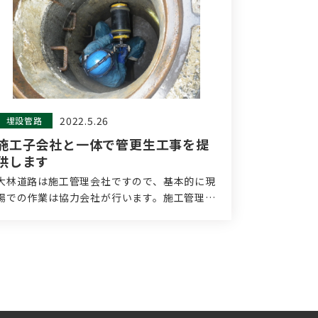
2022.5.26
埋設管路
施工子会社と一体で管更生工事を提
供します
大林道路は施工管理会社ですので、基本的に現
場での作業は協力会社が行います。施工管理
は、安…