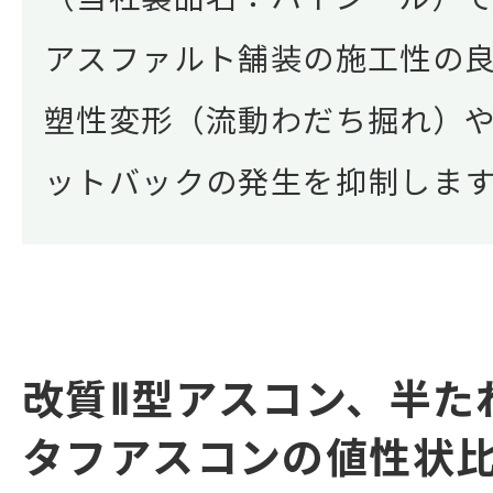
アスファルト舗装の施工性の
塑性変形（流動わだち掘れ）
ットバックの発生を抑制しま
改質Ⅱ型アスコン、半た
タフアスコンの値性状