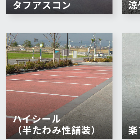
タフアスコン
涼
ハイシール
（半たわみ性舗装）
楽