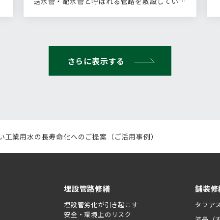
ご
送水管・配水管と呼ばれる管路を敷設している
事業…
さらに表示する
長い工業用水の長寿命化へのご提案（ご活用事例）
埋設管路修繕
舗装修
埋設管劣化が引き起こす
タフア
安全・環境上のリスク
涼畳（