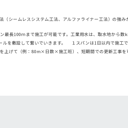
法（シームレスシステム工法、アルファライナー工法）の強み
ン最長100ｍまで施工が可能です。工業用水は、取水地から数
ホールを敷設して繋いでいきます。 １スパンは1日以内で施工
を上げて（例：80m×日数×施工班）、短期間での更新工事を