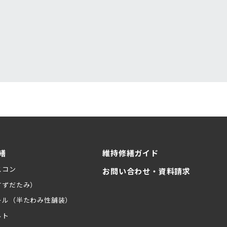
繕
維持修繕ガイド
スコン
お問い合わせ・資料請求
すずだたみ）
ール（半たわみ性舗装）
ルト