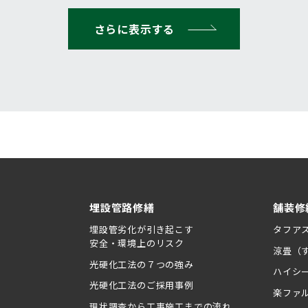
さらに表示する
埋設管路修繕
舗装修
埋設管劣化が引き起こす
タフア
安全・環境上のリスク
涼畳（
光硬化工法の７つの強み
ハイシ
光硬化工法のご採用事例
楽ファ
現状調査から工事施工までの流れ