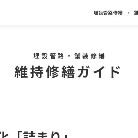
埋設管路修繕
埋設管路・舗装修繕
維持修繕ガイド
化「詰まり」